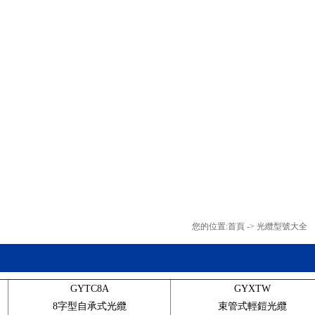
您的位置:
首頁
->
光纜型號大全
GYTC8A
GYXTW
8字型自承式光纜
束管式輕鎧光纜