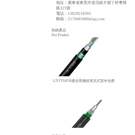
地址：廣東省東莞市道滘鎮大嶺丫村粵暉
SCGXTY333地埋式鎧裝測溫光纜
路325號
電話：13829218505
郵箱：2170493089@qq.com
熱銷產品
Hot Product
GYFTAH58通信用層絞填充式室外光纜