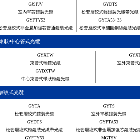
GJSFJV
GYTA室外單模鎧裝光纜
GYDTS
室內單芯鎧裝光纜
松套層絞式輕鎧裝光纖帶光纜
GYFTY53
GYTA53+33
松套層絞式非金屬加強芯普通鎧裝光纜
松套層絞式單細圓鋼絲鎧裝光
束狀/中心管式
光纜
GYXTW
GYX
束管式輕鎧光纜
室外束管式
GYDXTW
GYTS室外單模鎧裝光纜
中心束管式帶狀輕鎧光纜
層絞式光纜
GYTA
GYTS
松套層絞式鎧裝光纜
室外單模鎧裝光纜
GYDTS
GYFTA53
松套層絞式輕鎧裝光纖帶光纜
松套層絞式非金屬加強芯鎧裝光
GYFTY53
MGTSV