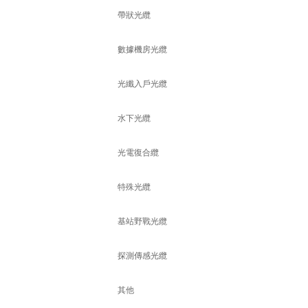
帶狀光纜
數據機房光纜
光纖入戶光纜
水下光纜
光電復合纜
特殊光纜
基站野戰光纜
探測傳感光纜
其他