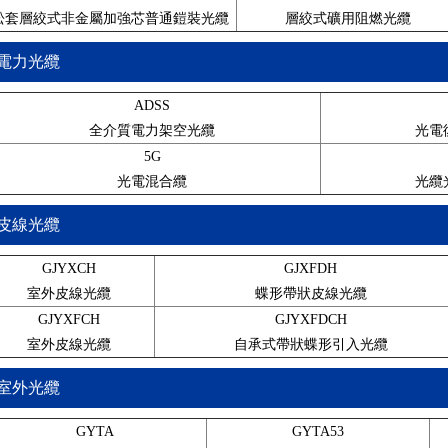
GYTAH58高鐵光纜
松套層絞式非金屬加強芯普通鎧裝光纜
層絞式礦用阻燃光纜
電力光纜
ADSS
全介質電力架空光纜
光電
5G
光電混合纜
光纜
皮線光纜
GYFXTY束管式非金屬單模光纜
GJYXCH
GJXFDH
室外皮線光纜
蝶形帶狀皮線光纜
GJYXFCH
GJYXFDCH
室外皮線光纜
自承式帶狀蝶形引入光纜
室外光纜
GYTA
GYTA53