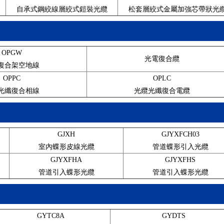
自承式鋼絞線層絞式鎧裝光纜
松套層絞式金屬加強芯帶狀光
OPGW
光電復合纜
復合架空地線
OPPC
OPLC
光纖復合相線
光纜光纖復合電纜
GJXH
GJYXFCH03
室內蝶形皮線光纜
管道蝶形引入光纜
GJYXFHA
GJYXFHS
管道引入蝶形光纜
管道引入蝶形光纜
GYTC8A
GYDTS